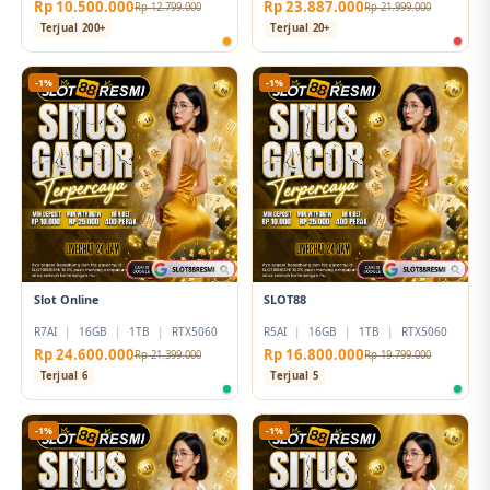
Rp 10.500.000
Rp 23.887.000
Rp 12.799.000
Rp 21.999.000
Terjual 200+
Terjual 20+
-1%
-1%
Slot Online
SLOT88
R7AI
|
16GB
|
1TB
|
RTX5060
R5AI
|
16GB
|
1TB
|
RTX5060
Rp 24.600.000
Rp 16.800.000
Rp 21.399.000
Rp 19.799.000
Terjual 6
Terjual 5
-1%
-1%