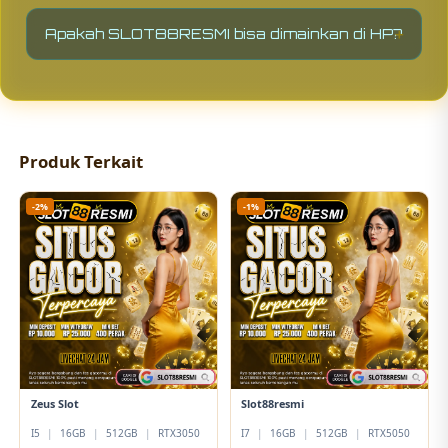
Pastikan kamu mengakses Link Jackpot dari
sumber terpercaya, memiliki sistem keamanan
Apakah SLOT88RESMI bisa dimainkan di HP?
yang baik, dan reputasi yang jelas untuk
menghindari situs palsu.
Ya, situs ini umumnya sudah mendukung
akses melalui perangkat mobile sehingga
pemain bisa bermain kapan saja dan di mana
saja.
Produk Terkait
-2%
-1%
Zeus Slot
Slot88resmi
I5
|
16GB
|
512GB
|
RTX3050
I7
|
16GB
|
512GB
|
RTX5050