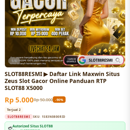
1/6
SLOT88RESMI ▶ Daftar Link Maxwin Situs
Zeus Slot Gacor Online Panduan RTP
SLOT88 X5000
Rp 5.000
Rp 50.000
-90%
Terjual 2
SLOT88RESMI
SKU:
1S83N0800RID
Autorized Situs SLOT88
💳