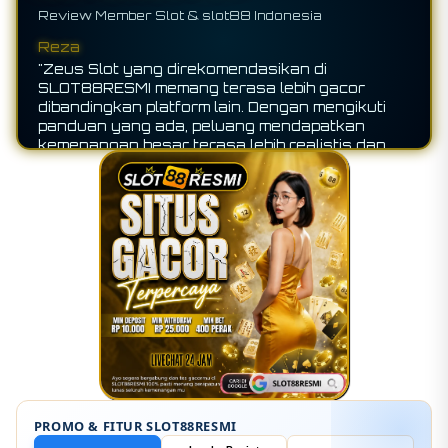
Review Member Slot & slot88 Indonesia
Winda
Reza
"SLOT88RESMI menjadi salah satu referensi
"Zeus Slot yang direkomendasikan di
terbaik untuk menemukan link daftar situs Zeus
SLOT88RESMI memang terasa lebih gacor
Slot gacor yang benar-benar aktif dan mudah
dibandingkan platform lain. Dengan mengikuti
diakses. Informasi yang disajikan sangat
panduan yang ada, peluang mendapatkan
membantu, terutama bagi pemain yang ingin
kemenangan besar terasa lebih realistis dan
langsung bermain tanpa ribet mencari situs
terarah."
terpercaya."
PROMO & FITUR SLOT88RESMI