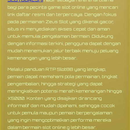
bagi para pecinta game slot online yang mencari
link daftar resmi dan terpercaya. Dengan fokus
pada permainan Zeus Slot yang dikenal gacor,
situs ini menyediakan akses cepat dan aman
untuk memulai pengalaman bermain. Didukung
dengan informasi terkini, pengguna dapat dengan
mudah menemukan jalur terbaik menuju peluang
kemenangan yang lebih besar.
Melalui panduan RTP Slot88 yang lengkap,
pemain dapat memahami pola permainan, tingkat
pengembalian, hingga strategi yang dapat
meningkatkan potensi meraih kemenangan hingga
X5000. Konten yang disajikan dirancang
informatif dan mudah dipahami, sehingga cocok
untuk pemula maupun pemain berpengalaman
yang ingin mengoptimalkan performa mereka
dalam bermain slot online.g lebih besar.