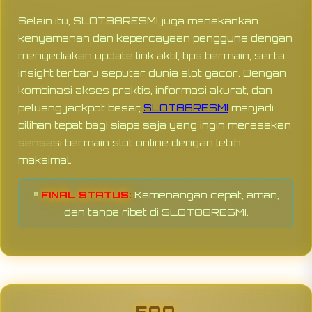
Selain itu, SLOT88RESMI juga menekankan
kenyamanan dan kepercayaan pengguna dengan
menyediakan update link aktif, tips bermain, serta
insight terbaru seputar dunia slot gacor. Dengan
kombinasi akses praktis, informasi akurat, dan
peluang jackpot besar,
SLOT88RESMI
menjadi
pilihan tepat bagi siapa saja yang ingin merasakan
sensasi bermain slot online dengan lebih
maksimal.
‼️
FINAL STATUS:
Kemenangan cepat, aman,
dan tanpa ribet di SLOT88RESMI.
FAQ