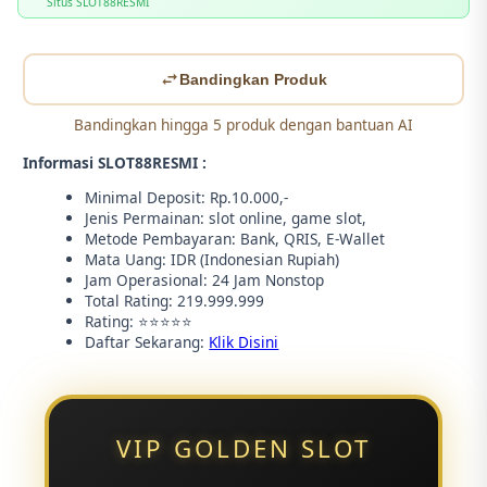
Situs SLOT88RESMI
Bandingkan Produk
Bandingkan hingga 5 produk dengan bantuan AI
Informasi SLOT88RESMI :
Minimal Deposit: Rp.10.000,-
Jenis Permainan: slot online, game slot,
Metode Pembayaran: Bank, QRIS, E-Wallet
Mata Uang: IDR (Indonesian Rupiah)
Jam Operasional: 24 Jam Nonstop
Total Rating: 219.999.999
Rating: ⭐⭐⭐⭐⭐
Daftar Sekarang:
Klik Disini
VIP GOLDEN SLOT